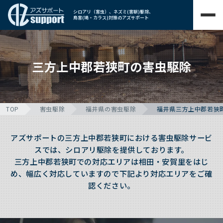
シロアリ（害虫）、ネズミ(害獣)駆除、
鳥害(鳩・カラス)対策のアズサポート
三方上中郡若狭町の害虫駆除
TOP
害虫駆除
福井県の害虫駆除
福井県三方上中郡若狭
アズサポートの三方上中郡若狭町における害虫駆除サービ
スでは、シロアリ駆除を提供しております。
三方上中郡若狭町での対応エリアは相田・安賀里をはじ
め、幅広く対応していますので下記より対応エリアをご確
認ください。