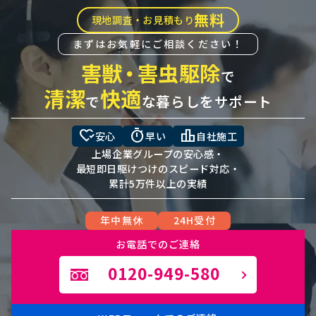
無料
現地調査・お見積もり
まずはお気軽にご相談ください！
害獣
・
害虫駆除
で
清潔
快適
で
な暮らしをサポート
heart_check
timer
leaderboard
安心
早い
自社施工
上場企業グループの安心感・
最短即日駆けつけのスピード対応・
累計5万件以上の実績
年中無休
24H受付
お電話でのご連絡
0120-949-580