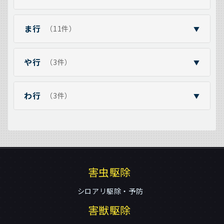
ま行
（11件）
▼
や行
（3件）
▼
わ行
（3件）
▼
害虫駆除
シロアリ駆除・予防
害獣駆除