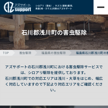
シロアリ（害虫）、ネズミ(害獣)駆除、
鳥害(鳩・カラス)対策のアズサポート
石川郡浅川町の害虫駆除
TOP
害虫駆除
福島県の害虫駆除
福島県石川郡浅川町の
アズサポートの石川郡浅川町における害虫駆除サービスで
は、シロアリ駆除を提供しております。
石川郡浅川町での対応エリアは浅川・大草をはじめ、幅広
く対応していますので下記より対応エリアをご確認くださ
い。