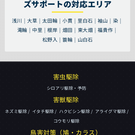
ズサポートの対応エリア
浅川
大草
太田輪
小貫
里白石
袖山
染
滝輪
中里
根岸
畑田
東大畑
福貴作
松野入
簑輪
山白石
害虫駆除
シロアリ駆除・予防
害獣駆除
ネズミ駆除
イタチ駆除
ハクビシン駆除
アライグマ駆除
コウモリ駆除
鳥害対策（鳩・カラス）