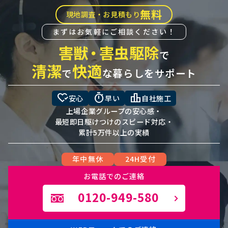
無料
現地調査・お見積もり
まずはお気軽にご相談ください！
害獣
・
害虫駆除
で
清潔
快適
で
な暮らしをサポート
heart_check
timer
leaderboard
安心
早い
自社施工
上場企業グループの安心感・
最短即日駆けつけのスピード対応・
累計5万件以上の実績
年中無休
24H受付
お電話でのご連絡
0120-949-580