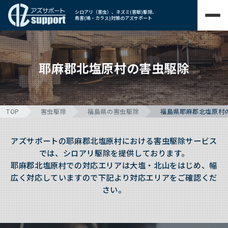
シロアリ（害虫）、ネズミ(害獣)駆除、
鳥害(鳩・カラス)対策のアズサポート
耶麻郡北塩原村の害虫駆除
TOP
害虫駆除
福島県の害虫駆除
福島県耶麻郡北塩原村
アズサポートの耶麻郡北塩原村における害虫駆除サービス
では、シロアリ駆除を提供しております。
耶麻郡北塩原村での対応エリアは大塩・北山をはじめ、幅
広く対応していますので下記より対応エリアをご確認くだ
さい。