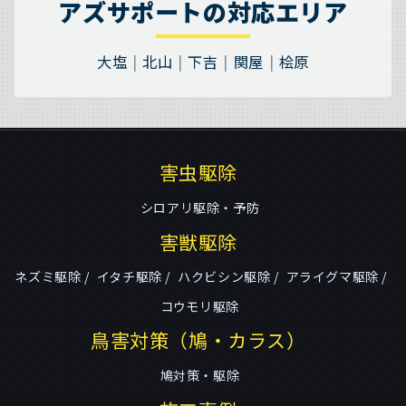
アズサポートの対応エリア
大塩
北山
下吉
関屋
桧原
害虫駆除
シロアリ駆除・予防
害獣駆除
ネズミ駆除
イタチ駆除
ハクビシン駆除
アライグマ駆除
コウモリ駆除
鳥害対策（鳩・カラス）
鳩対策・駆除