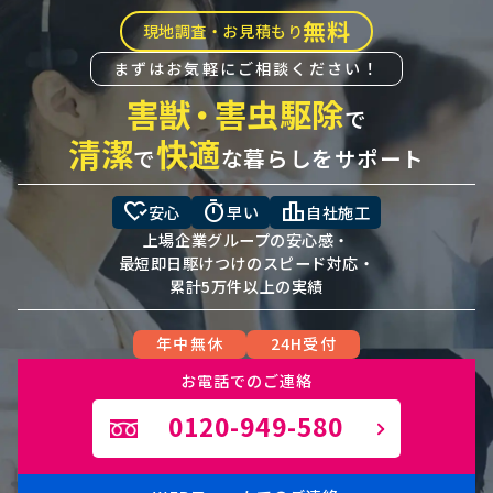
無料
現地調査・お見積もり
まずはお気軽にご相談ください！
害獣
・
害虫駆除
で
清潔
快適
で
な暮らしをサポート
heart_check
timer
leaderboard
安心
早い
自社施工
上場企業グループの安心感・
最短即日駆けつけのスピード対応・
累計5万件以上の実績
年中無休
24H受付
お電話でのご連絡
0120-949-580