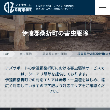
シロアリ（害虫）、ネズミ(害獣)駆除、
鳥害(鳩・カラス)対策のアズサポート
伊達郡桑折町の害虫駆除
TOP
害虫駆除
福島県の害虫駆除
福島県伊達郡桑折町の
アズサポートの伊達郡桑折町における害虫駆除サービスで
は、シロアリ駆除を提供しております。
伊達郡桑折町での対応エリアは赤坂・一里壇をはじめ、幅
広く対応していますので下記より対応エリアをご確認くだ
さい。