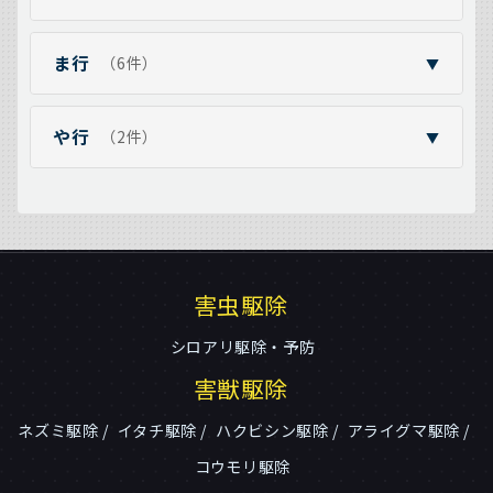
ま行
（6件）
▼
や行
（2件）
▼
害虫駆除
シロアリ駆除・予防
害獣駆除
ネズミ駆除
イタチ駆除
ハクビシン駆除
アライグマ駆除
コウモリ駆除