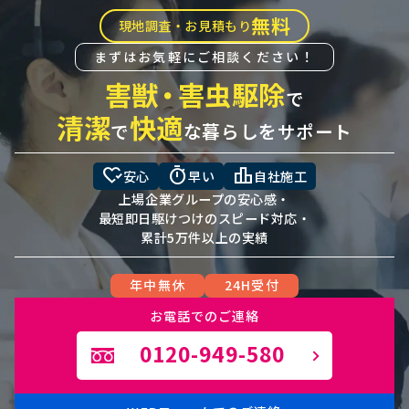
無料
現地調査・お見積もり
まずはお気軽にご相談ください！
害獣
・
害虫駆除
で
清潔
快適
で
な暮らしをサポート
heart_check
timer
leaderboard
安心
早い
自社施工
上場企業グループの安心感・
最短即日駆けつけのスピード対応・
累計5万件以上の実績
年中無休
24H受付
お電話でのご連絡
0120-949-580