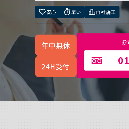
heart_check
timer
leaderboard
安心
早い
自社施工
お
年中無休
01
24H受付