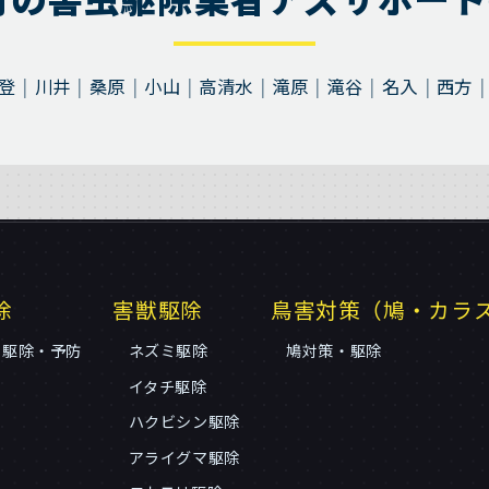
登
川井
桑原
小山
高清水
滝原
滝谷
名入
西方
除
害獣駆除
鳥害対策（鳩・カラ
リ駆除・予防
ネズミ駆除
鳩対策・駆除
イタチ駆除
ハクビシン駆除
アライグマ駆除