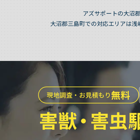
アズサポートの大沼
大沼郡三島町での対応エリアは浅
無料
現地調査・お見積もり
害獣
・
害虫