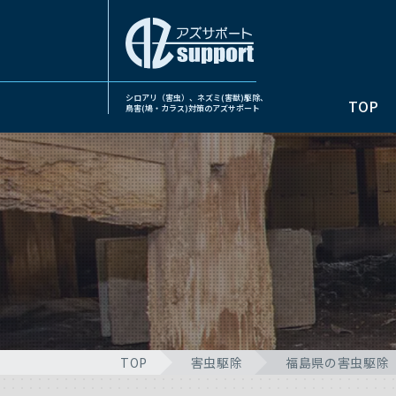
シロアリ（害虫）、ネズミ(害獣)駆除、
TOP
鳥害(鳩・カラス)対策のアズサポート
TOP
害虫駆除
福島県の害虫駆除