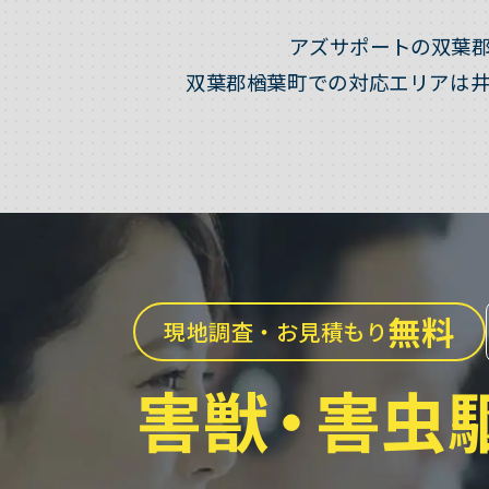
アズサポートの双葉
双葉郡楢葉町での対応エリアは
無料
現地調査・お見積もり
害獣
・
害虫