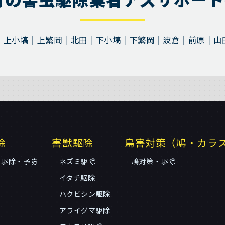
上小塙
上繁岡
北田
下小塙
下繁岡
波倉
前原
山
除
害獣駆除
鳥害対策（鳩・カラ
リ駆除・予防
ネズミ駆除
鳩対策・駆除
イタチ駆除
ハクビシン駆除
アライグマ駆除