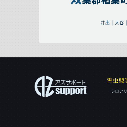
井出
大谷
害虫駆
シロア