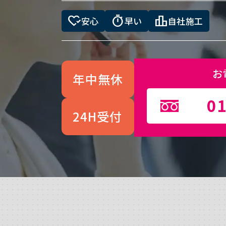
heart_check
timer
leaderboard
安心
早い
自社施工
お
年中無休
01
24H受付