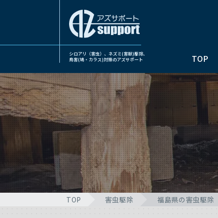
シロアリ（害虫）、ネズミ(害獣)駆除、
TOP
鳥害(鳩・カラス)対策のアズサポート
TOP
害虫駆除
福島県の害虫駆除