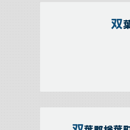
双
双
葉郡楢葉