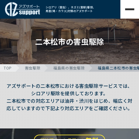
シロアリ（害虫）、ネズミ(害獣)駆除、
鳥害(鳩・カラス)対策のアズサポート
二本松市の害虫駆除
TOP
害虫駆除
福島県の害虫駆除
福島県二本松市の害虫
アズサポートの二本松市における害虫駆除サービスでは、
シロアリ駆除を提供しております。
二本松市での対応エリアは油井・渋川をはじめ、幅広く対
応していますので下記より対応エリアをご確認ください。