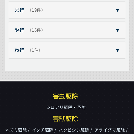
ま行
（19件）
▼
や行
（16件）
▼
わ行
（1件）
▼
害虫駆除
シロアリ駆除・予防
害獣駆除
ネズミ駆除
イタチ駆除
ハクビシン駆除
アライグマ駆除