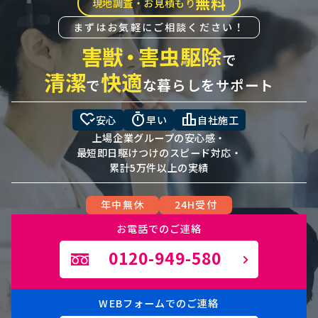
無料
現地調査・お見積もり
まずはお気軽にご相談ください！
害獣
・
害虫駆除
で
清潔
快適
で
な暮らしをサポート
heart_check
timer
leaderboard
安心
早い
自社施工
上場企業グループの安心感・
最短即日駆けつけのスピード対応・
累計5万件以上の実績
年中無休
24H受付
お電話でのご連絡
0120-949-580
WEBフォームでのご連絡