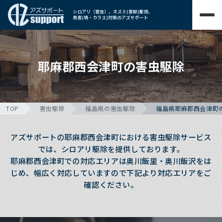
シロアリ（害虫）、ネズミ(害獣)駆除、
鳥害(鳩・カラス)対策のアズサポート
耶麻郡西会津町の害虫駆除
TOP
害虫駆除
福島県の害虫駆除
福島県耶麻郡西会津町
アズサポートの耶麻郡西会津町における害虫駆除サービス
では、シロアリ駆除を提供しております。
耶麻郡西会津町での対応エリアは奥川飯里・奥川飯沢をは
じめ、幅広く対応していますので下記より対応エリアをご
確認ください。