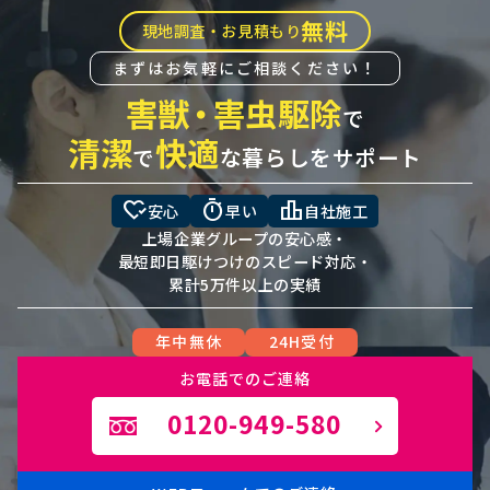
無料
現地調査・お見積もり
まずはお気軽にご相談ください！
害獣
・
害虫駆除
で
清潔
快適
で
な暮らしをサポート
heart_check
timer
leaderboard
安心
早い
自社施工
上場企業グループの安心感・
最短即日駆けつけのスピード対応・
累計5万件以上の実績
年中無休
24H受付
お電話でのご連絡
0120-949-580