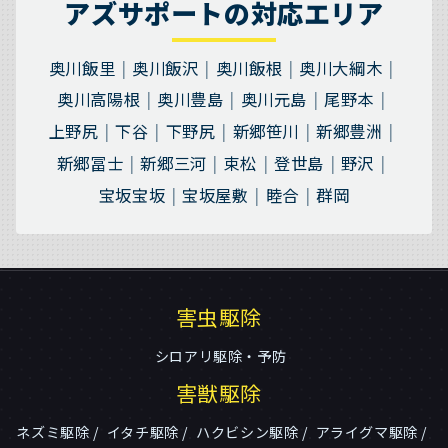
アズサポートの対応エリア
奥川飯里
奥川飯沢
奥川飯根
奥川大綱木
奥川高陽根
奥川豊島
奥川元島
尾野本
上野尻
下谷
下野尻
新郷笹川
新郷豊洲
新郷冨士
新郷三河
束松
登世島
野沢
宝坂宝坂
宝坂屋敷
睦合
群岡
害虫駆除
シロアリ駆除・予防
害獣駆除
ネズミ駆除
イタチ駆除
ハクビシン駆除
アライグマ駆除