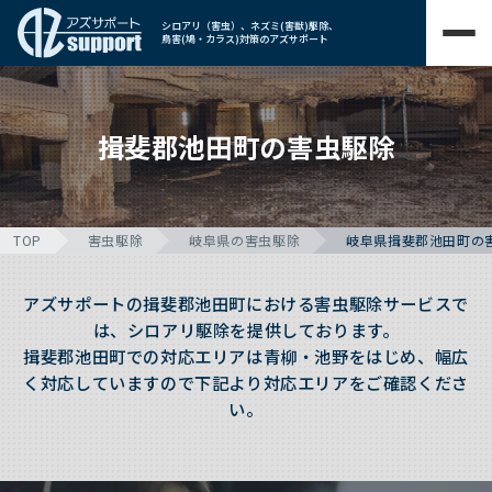
シロアリ（害虫）、ネズミ(害獣)駆除、
鳥害(鳩・カラス)対策のアズサポート
揖斐郡池田町の害虫駆除
TOP
害虫駆除
岐阜県の害虫駆除
岐阜県揖斐郡池田町の
アズサポートの揖斐郡池田町における害虫駆除サービスで
は、シロアリ駆除を提供しております。
揖斐郡池田町での対応エリアは青柳・池野をはじめ、幅広
く対応していますので下記より対応エリアをご確認くださ
い。