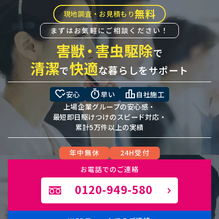
無料
現地調査・お見積もり
まずはお気軽にご相談ください！
害獣
・
害虫駆除
で
清潔
快適
で
な暮らしをサポート
heart_check
timer
leaderboard
安心
早い
自社施工
上場企業グループの安心感・
最短即日駆けつけのスピード対応・
累計5万件以上の実績
年中無休
24H受付
お電話でのご連絡
0120-949-580