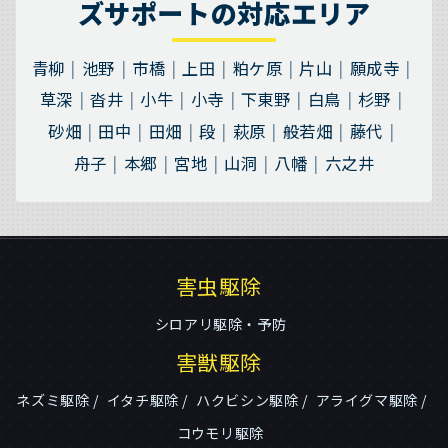
ズサポートの対応エリア
青柳
池野
市橋
上田
粕ケ原
片山
願成寺
草深
沓井
小牛
小寺
下東野
白鳥
杉野
砂畑
田中
田畑
段
萩原
般若畑
藤代
舟子
本郷
宮地
山洞
八幡
六之井
害虫駆除
シロアリ駆除・予防
害獣駆除
ネズミ駆除
イタチ駆除
ハクビシン駆除
アライグマ駆除
コウモリ駆除