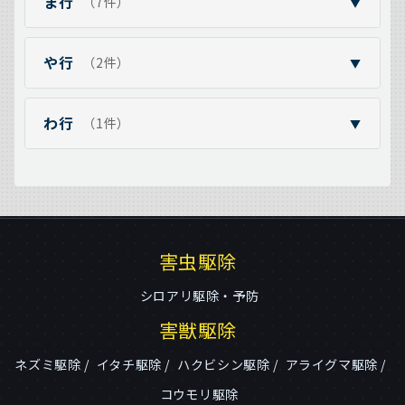
ま行
（7件）
▼
や行
（2件）
▼
わ行
（1件）
▼
害虫駆除
シロアリ駆除・予防
害獣駆除
ネズミ駆除
イタチ駆除
ハクビシン駆除
アライグマ駆除
コウモリ駆除