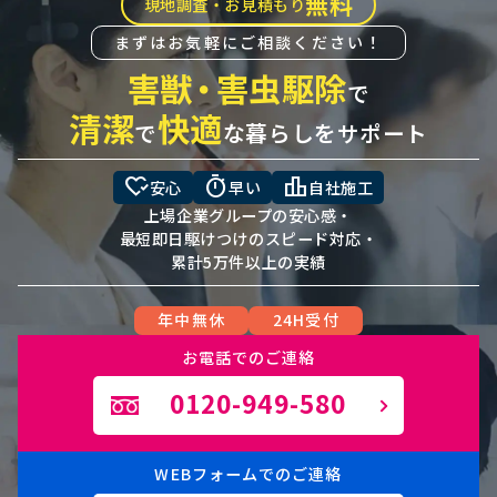
無料
現地調査・お見積もり
まずはお気軽にご相談ください！
害獣
・
害虫駆除
で
清潔
快適
で
な暮らしをサポート
heart_check
timer
leaderboard
安心
早い
自社施工
上場企業グループの安心感・
最短即日駆けつけのスピード対応・
累計5万件以上の実績
年中無休
24H受付
お電話でのご連絡
0120-949-580
WEBフォームでのご連絡