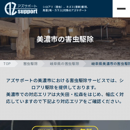
シロアリ（害虫）、ネズミ(害獣)駆除、
鳥害(鳩・カラス)対策のアズサポート
美濃市の害虫駆除
TOP
害虫駆除
岐阜県の害虫駆除
岐阜県美濃市の害虫駆
アズサポートの美濃市における害虫駆除サービスでは、シ
ロアリ駆除を提供しております。
美濃市での対応エリアは大矢田・松森をはじめ、幅広く対
応していますので下記より対応エリアをご確認ください。