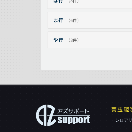
は行
（8件）
ま行
（6件）
や行
（3件）
害虫駆
シロア