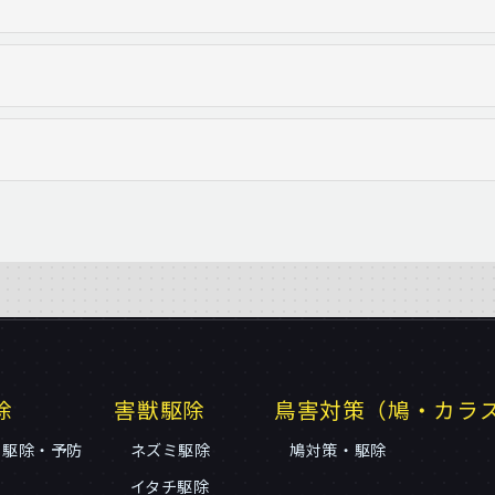
除
害獣駆除
鳥害対策（鳩・カラ
リ駆除・予防
ネズミ駆除
鳩対策・駆除
イタチ駆除