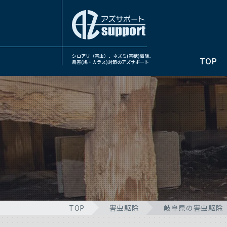
シロアリ（害虫）、ネズミ(害獣)駆除、
TOP
鳥害(鳩・カラス)対策のアズサポート
TOP
害虫駆除
岐阜県の害虫駆除