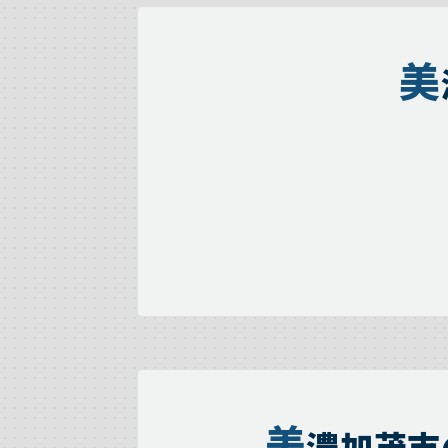
美
美
濃加茂市