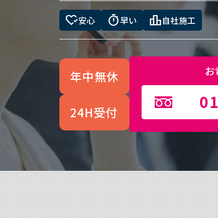
heart_check
timer
leaderboard
安心
早い
自社施工
お
年中無休
01
24H受付