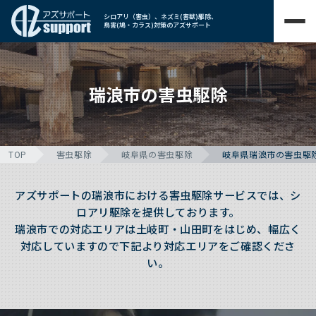
シロアリ（害虫）、ネズミ(害獣)駆除、
鳥害(鳩・カラス)対策のアズサポート
瑞浪市の害虫駆除
TOP
害虫駆除
岐阜県の害虫駆除
岐阜県瑞浪市の害虫駆
アズサポートの瑞浪市における害虫駆除サービスでは、シ
ロアリ駆除を提供しております。
瑞浪市での対応エリアは土岐町・山田町をはじめ、幅広く
対応していますので下記より対応エリアをご確認くださ
い。