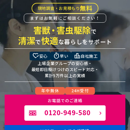
無料
現地調査・お見積もり
まずはお気軽にご相談ください！
害獣
・
害虫駆除
で
清潔
快適
で
な暮らしをサポート
heart_check
timer
leaderboard
安心
早い
自社施工
上場企業グループの安心感・
最短即日駆けつけのスピード対応・
累計5万件以上の実績
年中無休
24H受付
お電話でのご連絡
0120-949-580