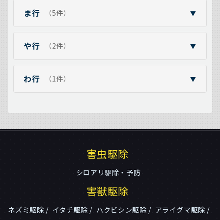
ま行
（5件）
▼
や行
（2件）
▼
わ行
（1件）
▼
害虫駆除
シロアリ駆除・予防
害獣駆除
ネズミ駆除
イタチ駆除
ハクビシン駆除
アライグマ駆除