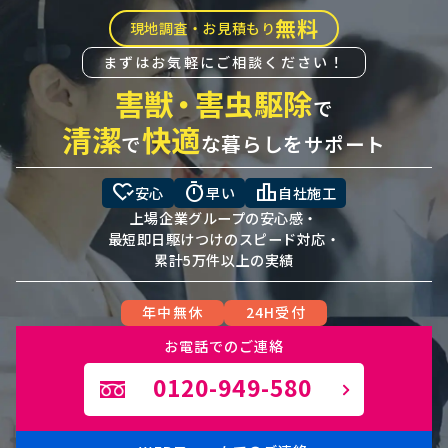
無料
現地調査・お見積もり
まずはお気軽にご相談ください！
害獣
・
害虫駆除
で
清潔
快適
で
な暮らしをサポート
heart_check
timer
leaderboard
安心
早い
自社施工
上場企業グループの安心感・
最短即日駆けつけのスピード対応・
累計5万件以上の実績
年中無休
24H受付
お電話でのご連絡
0120-949-580