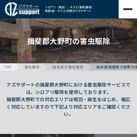
シロアリ（害虫）、ネズミ(害獣)駆除、
鳥害(鳩・カラス)対策のアズサポート
揖斐郡大野町の害虫駆除
TOP
害虫駆除
岐阜県の害虫駆除
岐阜県揖斐郡大野町の
アズサポートの揖斐郡大野町における害虫駆除サービスで
は、シロアリ駆除を提供しております。
揖斐郡大野町での対応エリアは相羽・麻生をはじめ、幅広
く対応していますので下記より対応エリアをご確認くださ
い。