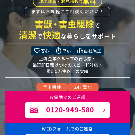
無料
現地調査・お見積もり
まずはお気軽にご相談ください！
害獣
・
害虫駆除
で
清潔
快適
で
な暮らしをサポート
heart_check
timer
leaderboard
安心
早い
自社施工
上場企業グループの安心感・
最短即日駆けつけのスピード対応・
累計5万件以上の実績
年中無休
24H受付
お電話でのご連絡
0120-949-580
WEBフォームでのご連絡