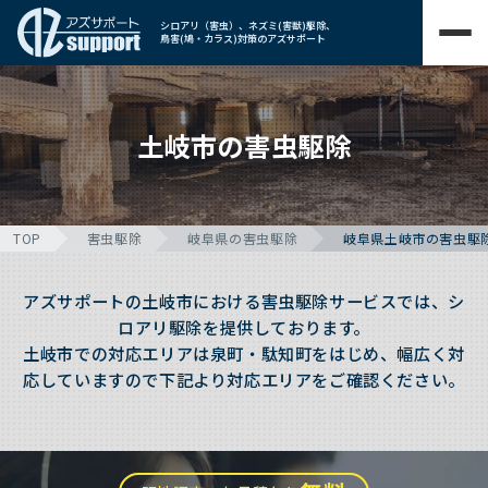
シロアリ（害虫）、ネズミ(害獣)駆除、
鳥害(鳩・カラス)対策のアズサポート
土岐市の害虫駆除
TOP
害虫駆除
岐阜県の害虫駆除
岐阜県土岐市の害虫駆
アズサポートの土岐市における害虫駆除サービスでは、シ
ロアリ駆除を提供しております。
土岐市での対応エリアは泉町・駄知町をはじめ、幅広く対
応していますので下記より対応エリアをご確認ください。