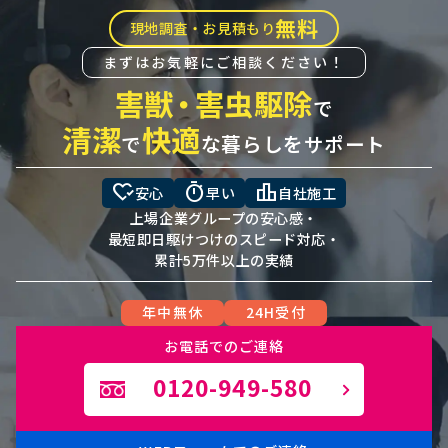
無料
現地調査・お見積もり
まずはお気軽にご相談ください！
害獣
・
害虫駆除
で
清潔
快適
で
な暮らしをサポート
heart_check
timer
leaderboard
安心
早い
自社施工
上場企業グループの安心感・
最短即日駆けつけのスピード対応・
累計5万件以上の実績
年中無休
24H受付
お電話でのご連絡
0120-949-580