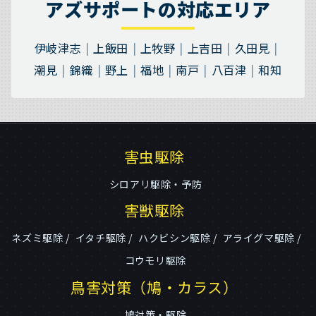
アズサポートの対応エリア
伊岐津志
上飯田
上牧野
上吉田
久田見
潮見
錦織
野上
福地
南戸
八百津
和知
害虫駆除
シロアリ駆除・予防
害獣駆除
ネズミ駆除
イタチ駆除
ハクビシン駆除
アライグマ駆除
コウモリ駆除
鳥害対策（鳩・カラス）
鳩対策・駆除