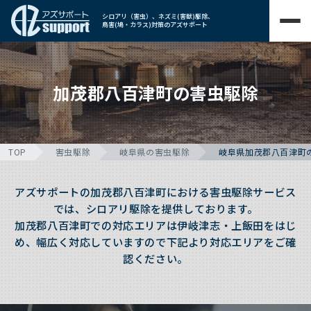
シロアリ（害虫）、ネズミ(害獣)駆除、
鳥害(鳩・カラス)対策のアズサポート
加茂郡八百津町の害虫駆除
TOP
害虫駆除
岐阜県の害虫駆除
岐阜県加茂郡八百津町
アズサポートの加茂郡八百津町における害虫駆除サービス
では、シロアリ駆除を提供しております。
加茂郡八百津町での対応エリアは伊岐津志・上飯田をはじ
め、幅広く対応していますので下記より対応エリアをご確
認ください。