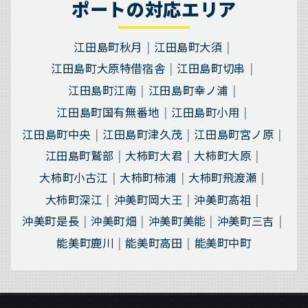
ポートの対応エリア
江田島町秋月
江田島町大須
江田島町大原特借宿舎
江田島町切串
江田島町江南
江田島町幸ノ浦
江田島町国有無番地
江田島町小用
江田島町中央
江田島町津久茂
江田島町宮ノ原
江田島町鷲部
大柿町大君
大柿町大原
大柿町小古江
大柿町柿浦
大柿町飛渡瀬
大柿町深江
沖美町岡大王
沖美町高祖
沖美町是長
沖美町畑
沖美町美能
沖美町三吉
能美町鹿川
能美町高田
能美町中町