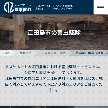
シロアリ（害虫）、ネズミ(害獣)駆除、
鳥害(鳩・カラス)対策のアズサポート
江田島市の害虫駆除
TOP
害虫駆除
広島県の害虫駆除
広島県江田島市の害虫
アズサポートの江田島市における害虫駆除サービスでは、
シロアリ駆除を提供しております。
江田島市での対応エリアは江田島町・大柿町をはじめ、幅
広く対応していますので下記より対応エリアをご確認くだ
さい。