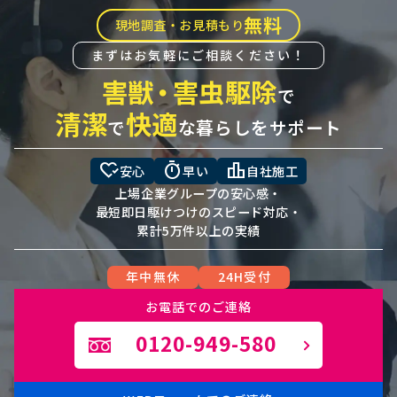
無料
現地調査・お見積もり
まずはお気軽にご相談ください！
害獣
・
害虫駆除
で
清潔
快適
で
な暮らしをサポート
heart_check
timer
leaderboard
安心
早い
自社施工
上場企業グループの安心感・
最短即日駆けつけのスピード対応・
累計5万件以上の実績
年中無休
24H受付
お電話でのご連絡
0120-949-580