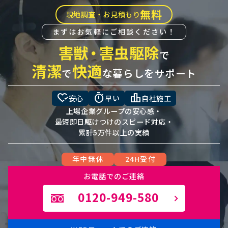
無料
現地調査・お見積もり
まずはお気軽にご相談ください！
害獣
・
害虫駆除
で
清潔
快適
で
な暮らしをサポート
heart_check
timer
leaderboard
安心
早い
自社施工
上場企業グループの安心感・
最短即日駆けつけのスピード対応・
累計5万件以上の実績
年中無休
24H受付
お電話でのご連絡
0120-949-580