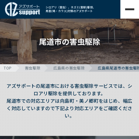
シロアリ（害虫）、ネズミ(害獣)駆除、
鳥害(鳩・カラス)対策のアズサポート
尾道市の害虫駆除
TOP
害虫駆除
広島県の害虫駆除
広島県尾道市の害虫駆
アズサポートの尾道市における害虫駆除サービスでは、シ
ロアリ駆除を提供しております。
尾道市での対応エリアは向島町・美ノ郷町をはじめ、幅広
く対応していますので下記より対応エリアをご確認くださ
い。