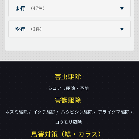
ま行
（47件）
▼
や行
（3件）
▼
害虫駆除
シロアリ駆除・予防
害獣駆除
ネズミ駆除
イタチ駆除
ハクビシン駆除
アライグマ駆除
コウモリ駆除
鳥害対策（鳩・カラス）