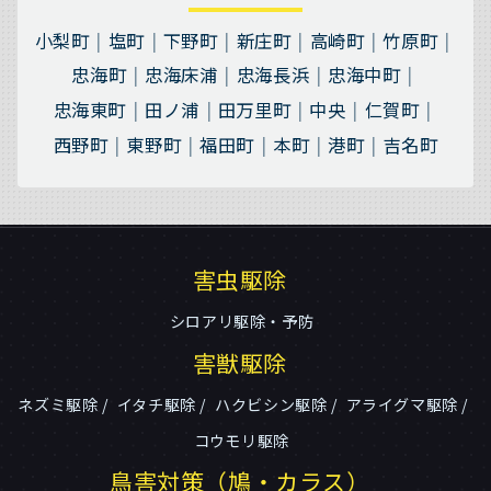
小梨町
塩町
下野町
新庄町
高崎町
竹原町
忠海町
忠海床浦
忠海長浜
忠海中町
忠海東町
田ノ浦
田万里町
中央
仁賀町
西野町
東野町
福田町
本町
港町
吉名町
害虫駆除
シロアリ駆除・予防
害獣駆除
ネズミ駆除
イタチ駆除
ハクビシン駆除
アライグマ駆除
コウモリ駆除
鳥害対策（鳩・カラス）