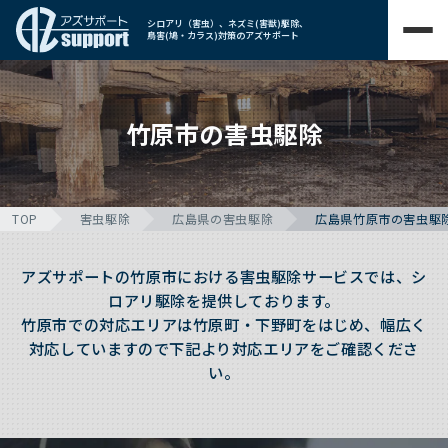
シロアリ（害虫）、ネズミ(害獣)駆除、
鳥害(鳩・カラス)対策のアズサポート
竹原市の害虫駆除
TOP
害虫駆除
広島県の害虫駆除
広島県竹原市の害虫駆
アズサポートの竹原市における害虫駆除サービスでは、シ
ロアリ駆除を提供しております。
竹原市での対応エリアは竹原町・下野町をはじめ、幅広く
対応していますので下記より対応エリアをご確認くださ
い。