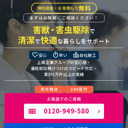
無料
現地調査・お見積もり
まずはお気軽にご相談ください！
害獣
・
害虫駆除
で
清潔
快適
で
な暮らしをサポート
heart_check
timer
leaderboard
安心
早い
自社施工
上場企業グループの安心感・
最短即日駆けつけのスピード対応・
累計5万件以上の実績
年中無休
24H受付
お電話でのご連絡
0120-949-580