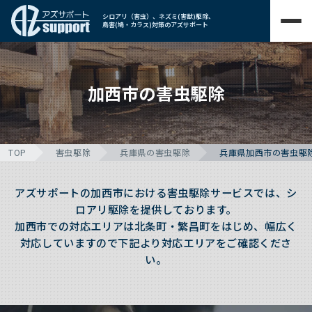
シロアリ（害虫）、ネズミ(害獣)駆除、
鳥害(鳩・カラス)対策のアズサポート
加西市の害虫駆除
TOP
害虫駆除
兵庫県の害虫駆除
兵庫県加西市の害虫駆
アズサポートの加西市における害虫駆除サービスでは、シ
ロアリ駆除を提供しております。
加西市での対応エリアは北条町・繁昌町をはじめ、幅広く
対応していますので下記より対応エリアをご確認くださ
い。