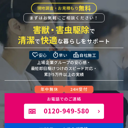
無料
現地調査・お見積もり
まずはお気軽にご相談ください！
害獣
・
害虫駆除
で
清潔
快適
で
な暮らしをサポート
heart_check
timer
leaderboard
安心
早い
自社施工
上場企業グループの安心感・
最短即日駆けつけのスピード対応・
累計5万件以上の実績
年中無休
24H受付
お電話でのご連絡
0120-949-580