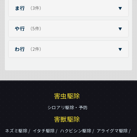
ま行
（3件）
▼
や行
（5件）
▼
わ行
（2件）
▼
害虫駆除
シロアリ駆除・予防
害獣駆除
ネズミ駆除
イタチ駆除
ハクビシン駆除
アライグマ駆除