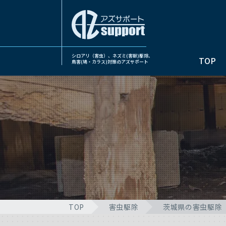
シロアリ（害虫）、ネズミ(害獣)駆除、
TOP
鳥害(鳩・カラス)対策のアズサポート
TOP
害虫駆除
茨城県の害虫駆除