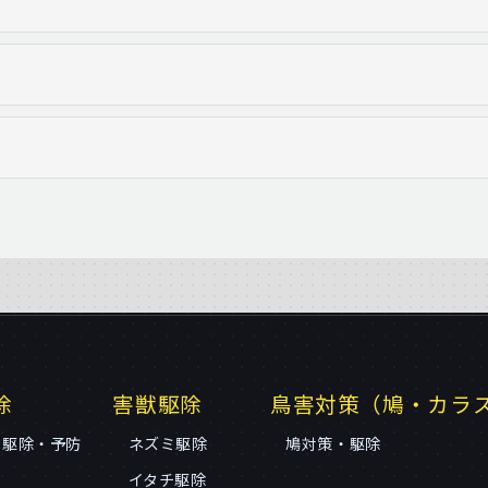
除
害獣駆除
鳥害対策（鳩・カラ
リ駆除・予防
ネズミ駆除
鳩対策・駆除
イタチ駆除