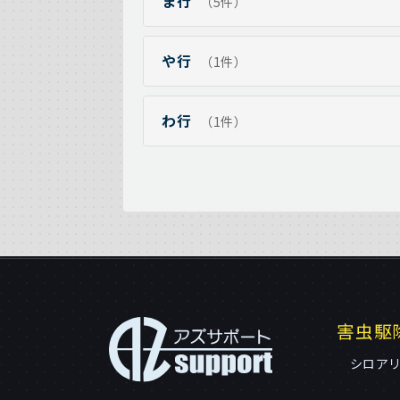
ま行
（5件）
や行
（1件）
わ行
（1件）
害虫駆
シロア