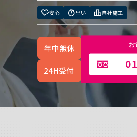
heart_check
timer
leaderboard
安心
早い
自社施工
お
年中無休
01
24H受付