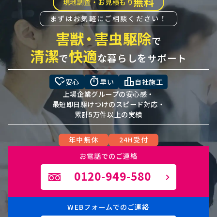
無料
現地調査・お見積もり
まずはお気軽にご相談ください！
害獣
・
害虫駆除
で
清潔
快適
で
な暮らしをサポート
heart_check
timer
leaderboard
安心
早い
自社施工
上場企業グループの安心感・
最短即日駆けつけのスピード対応・
累計5万件以上の実績
年中無休
24H受付
お電話でのご連絡
0120-949-580
WEBフォームでのご連絡