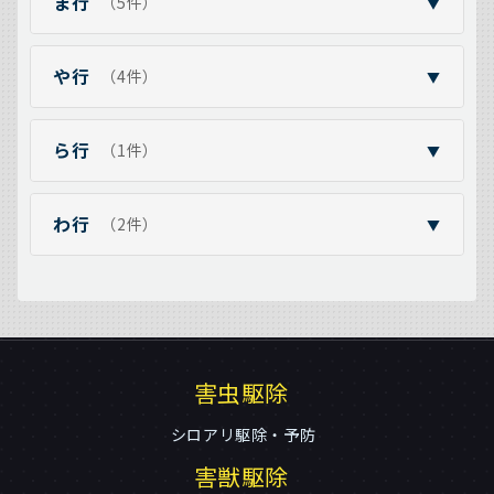
ま行
（5件）
▼
や行
（4件）
▼
ら行
（1件）
▼
わ行
（2件）
▼
害虫駆除
シロアリ駆除・予防
害獣駆除