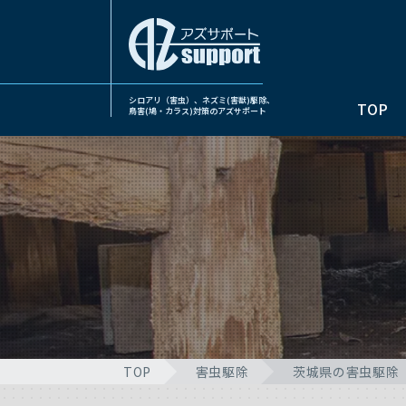
シロアリ（害虫）、ネズミ(害獣)駆除、
TOP
鳥害(鳩・カラス)対策のアズサポート
TOP
害虫駆除
茨城県の害虫駆除