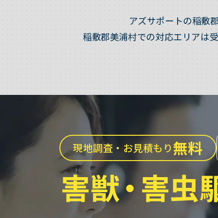
アズサポートの稲敷
稲敷郡美浦村での対応エリアは
無料
現地調査・お見積もり
害獣
・
害虫