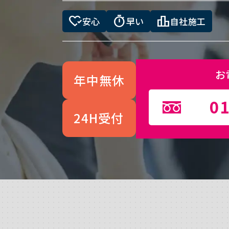
heart_check
timer
leaderboard
安心
早い
自社施工
お
年中無休
01
24H受付