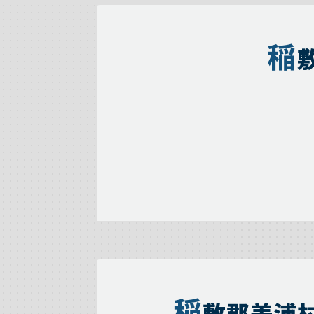
稲
稲
敷郡美浦