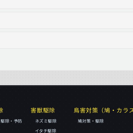
除
害獣駆除
鳥害対策（鳩・カラ
リ駆除・予防
ネズミ駆除
鳩対策・駆除
イタチ駆除