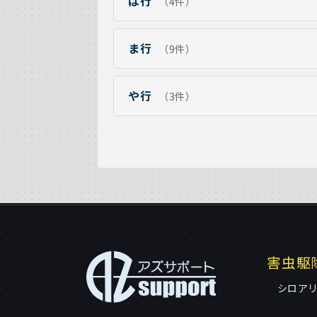
は行
（4件）
ま行
（9件）
や行
（3件）
害虫駆
シロア