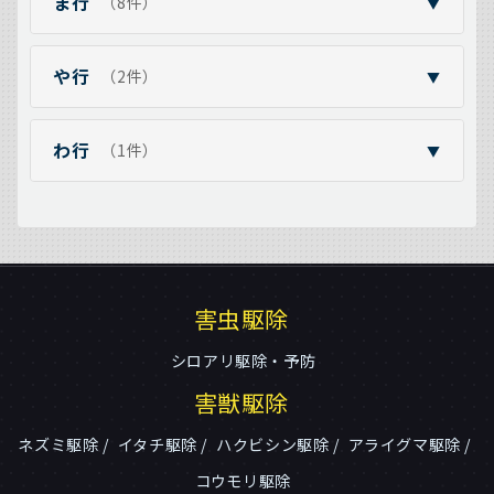
ま行
（8件）
▼
や行
（2件）
▼
わ行
（1件）
▼
害虫駆除
シロアリ駆除・予防
害獣駆除
ネズミ駆除
イタチ駆除
ハクビシン駆除
アライグマ駆除
コウモリ駆除