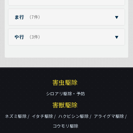
ま行
（7件）
▼
や行
（3件）
▼
害虫駆除
シロアリ駆除・予防
害獣駆除
ネズミ駆除
イタチ駆除
ハクビシン駆除
アライグマ駆除
コウモリ駆除