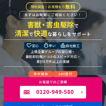
無料
現地調査・お見積もり
まずはお気軽にご相談ください！
害獣
・
害虫駆除
で
清潔
快適
で
な暮らしをサポート
heart_check
timer
leaderboard
安心
早い
自社施工
上場企業グループの安心感・
最短即日駆けつけのスピード対応・
累計5万件以上の実績
年中無休
24H受付
お電話でのご連絡
0120-949-580