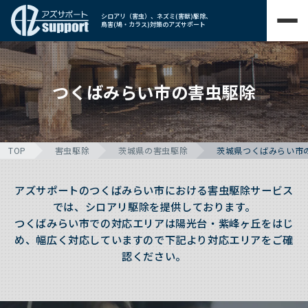
シロアリ（害虫）、ネズミ(害獣)駆除、
鳥害(鳩・カラス)対策のアズサポート
つくばみらい市の害虫駆除
TOP
害虫駆除
茨城県の害虫駆除
茨城県つくばみらい市
アズサポートのつくばみらい市における害虫駆除サービス
では、シロアリ駆除を提供しております。
つくばみらい市での対応エリアは陽光台・紫峰ヶ丘をはじ
め、幅広く対応していますので下記より対応エリアをご確
認ください。