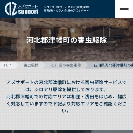
シロアリ（害虫）、ネズミ(害獣)駆除、
鳥害(鳩・カラス)対策のアズサポート
河北郡津幡町の害虫駆除
TOP
害虫駆除
石川県の害虫駆除
石川県河北郡津幡町の
アズサポートの河北郡津幡町における害虫駆除サービスで
は、シロアリ駆除を提供しております。
河北郡津幡町での対応エリアは相窪・浅田をはじめ、幅広
く対応していますので下記より対応エリアをご確認くださ
い。