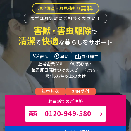
無料
現地調査・お見積もり
まずはお気軽にご相談ください！
害獣
・
害虫駆除
で
清潔
快適
で
な暮らしをサポート
heart_check
timer
leaderboard
安心
早い
自社施工
上場企業グループの安心感・
最短即日駆けつけのスピード対応・
累計5万件以上の実績
年中無休
24H受付
お電話でのご連絡
0120-949-580