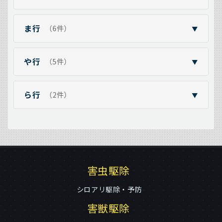
ま行
（6件）
▼
や行
（5件）
▼
ら行
（2件）
▼
害虫駆除
シロアリ駆除・予防
害獣駆除