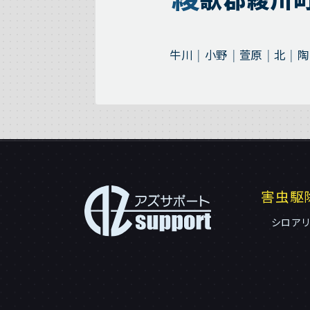
牛川
小野
萱原
北
陶
害虫駆
シロア