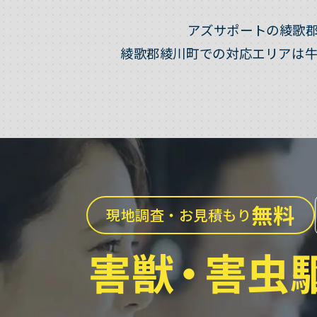
アズサポートの綾歌
綾歌郡綾川町での対応エリアは
無料
現地調査・お見積もり
害獣
・
害虫