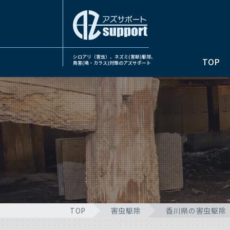
シロアリ（害虫）、ネズミ(害獣)駆除、
TOP
鳥害(鳩・カラス)対策のアズサポート
TOP
害虫駆除
香川県の害虫駆除