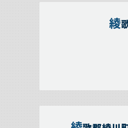
綾
綾
歌郡綾川