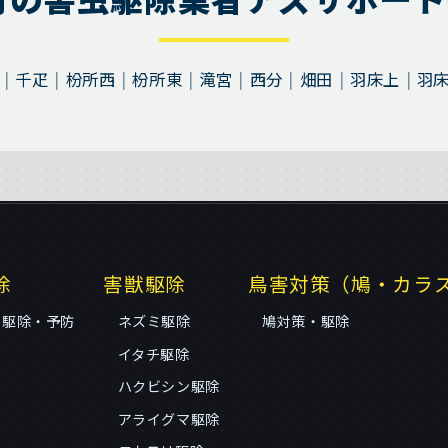
千疋
枌所西
枌所東
滝宮
西分
畑田
羽床上
羽
除
害獣駆除
鳥害対策（鳩・カラ
リ駆除・予防
ネズミ駆除
鳩対策・駆除
イタチ駆除
ハクビシン駆除
アライグマ駆除