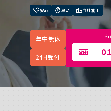
heart_check
timer
leaderboard
安心
早い
自社施工
お
年中無休
01
24H受付