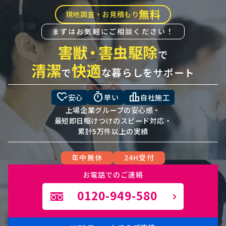
無料
現地調査・お見積もり
まずはお気軽にご相談ください！
害獣
・
害虫駆除
で
清潔
快適
で
な暮らしをサポート
heart_check
timer
leaderboard
安心
早い
自社施工
上場企業グループの安心感・
最短即日駆けつけのスピード対応・
累計5万件以上の実績
年中無休
24H受付
お電話でのご連絡
0120-949-580