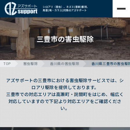
シロアリ（害虫）、ネズミ(害獣)駆除、
鳥害(鳩・カラス)対策のアズサポート
三豊市の害虫駆除
TOP
害虫駆除
香川県の害虫駆除
香川県三豊市の害虫駆
アズサポートの三豊市における害虫駆除サービスでは、シ
ロアリ駆除を提供しております。
三豊市での対応エリアは高瀬町・詫間町をはじめ、幅広く
対応していますので下記より対応エリアをご確認くださ
い。