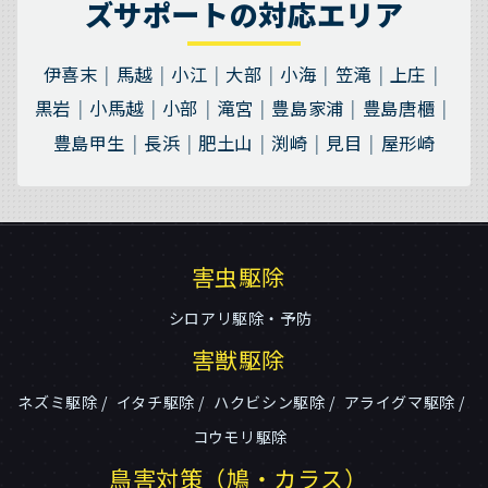
ズサポートの対応エリア
伊喜末
馬越
小江
大部
小海
笠滝
上庄
黒岩
小馬越
小部
滝宮
豊島家浦
豊島唐櫃
豊島甲生
長浜
肥土山
渕崎
見目
屋形崎
害虫駆除
シロアリ駆除・予防
害獣駆除
ネズミ駆除
イタチ駆除
ハクビシン駆除
アライグマ駆除
コウモリ駆除
鳥害対策（鳩・カラス）