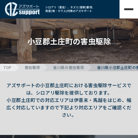
シロアリ（害虫）、ネズミ(害獣)駆除、
鳥害(鳩・カラス)対策のアズサポート
小豆郡土庄町の害虫駆除
TOP
害虫駆除
香川県の害虫駆除
香川県小豆郡土庄町の
アズサポートの小豆郡土庄町における害虫駆除サービスで
は、シロアリ駆除を提供しております。
小豆郡土庄町での対応エリアは伊喜末・馬越をはじめ、幅
広く対応していますので下記より対応エリアをご確認くだ
さい。