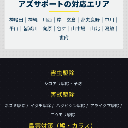
アズサポートの対応エリア
神尾田
神縄
川西
岸
玄倉
都夫良野
中川
平山
皆瀬川
向原
谷ケ
山市場
山北
湯触
世附
害虫駆除
シロアリ駆除・予防
害獣駆除
ネズミ駆除
イタチ駆除
ハクビシン駆除
アライグマ駆除
コウモリ駆除
鳥害対策（鳩・カラス）