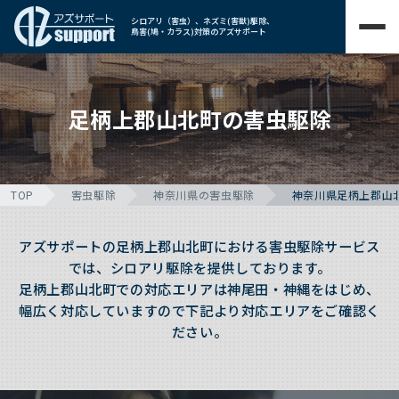
シロアリ（害虫）、ネズミ(害獣)駆除、
鳥害(鳩・カラス)対策のアズサポート
足柄上郡山北町の害虫駆除
TOP
害虫駆除
神奈川県の害虫駆除
神奈川県足柄上郡山
アズサポートの足柄上郡山北町における害虫駆除サービス
では、シロアリ駆除を提供しております。
足柄上郡山北町での対応エリアは神尾田・神縄をはじめ、
幅広く対応していますので下記より対応エリアをご確認く
ださい。