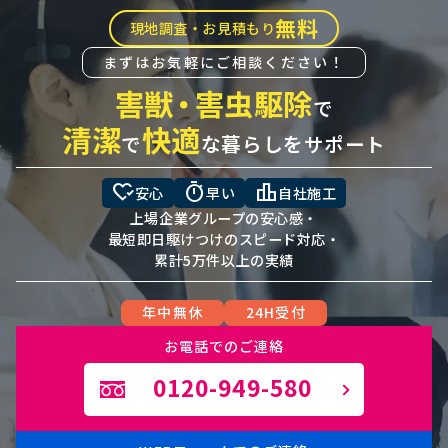
無料
現地調査・お見積もり
まずはお気軽にご相談ください！
害獣
・
害虫駆除
で
清潔
快適
で
な暮らしをサポート
heart_check
timer
leaderboard
安心
早い
自社施工
上場企業グループの安心感・
最短即日駆けつけのスピード対応・
累計5万件以上の実績
年中無休
24H受付
お電話でのご連絡
0120-949-580