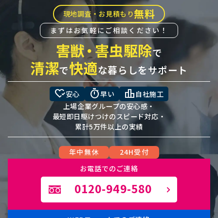
無料
現地調査・お見積もり
まずはお気軽にご相談ください！
害獣
・
害虫駆除
で
清潔
快適
で
な暮らしをサポート
heart_check
timer
leaderboard
安心
早い
自社施工
上場企業グループの安心感・
最短即日駆けつけのスピード対応・
累計5万件以上の実績
年中無休
24H受付
お電話でのご連絡
0120-949-580