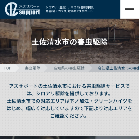
シロアリ（害虫）、ネズミ(害獣)駆除、
鳥害(鳩・カラス)対策のアズサポート
土佐清水市の害虫駆除
TOP
害虫駆除
高知県の害虫駆除
高知県土佐清水市の害
アズサポートの土佐清水市における害虫駆除サービスで
は、シロアリ駆除を提供しております。
土佐清水市での対応エリアは下ノ加江・グリーンハイツを
はじめ、幅広く対応していますので下記より対応エリアを
ご確認ください。