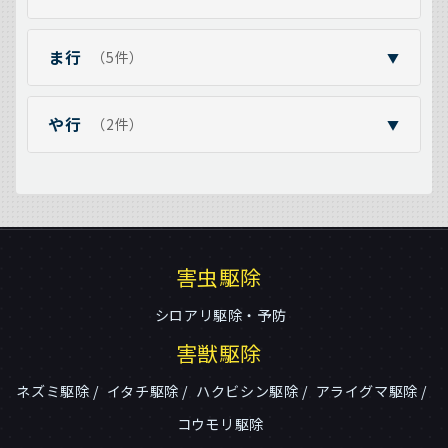
ま行
（5件）
▼
や行
（2件）
▼
害虫駆除
シロアリ駆除・予防
害獣駆除
ネズミ駆除
イタチ駆除
ハクビシン駆除
アライグマ駆除
コウモリ駆除