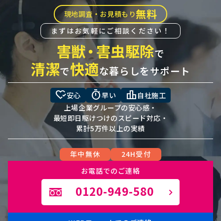
無料
現地調査・お見積もり
まずはお気軽にご相談ください！
害獣
・
害虫駆除
で
清潔
快適
で
な暮らしをサポート
heart_check
timer
leaderboard
安心
早い
自社施工
上場企業グループの安心感・
最短即日駆けつけのスピード対応・
累計5万件以上の実績
年中無休
24H受付
お電話でのご連絡
0120-949-580