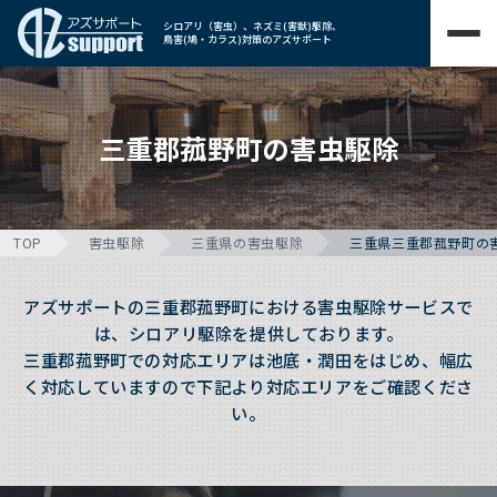
シロアリ（害虫）、ネズミ(害獣)駆除、
鳥害(鳩・カラス)対策のアズサポート
三重郡菰野町の害虫駆除
TOP
害虫駆除
三重県の害虫駆除
三重県三重郡菰野町の
アズサポートの三重郡菰野町における害虫駆除サービスで
は、シロアリ駆除を提供しております。
三重郡菰野町での対応エリアは池底・潤田をはじめ、幅広
く対応していますので下記より対応エリアをご確認くださ
い。