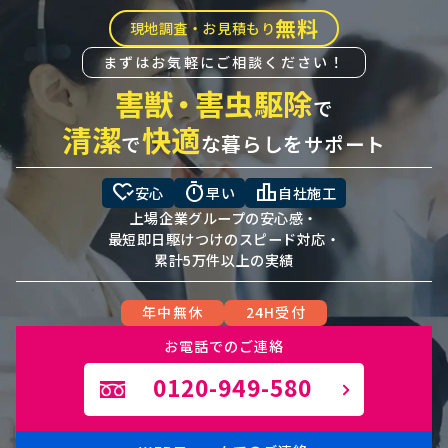
無料
現地調査・お見積もり
まずはお気軽にご相談ください！
害獣
・
害虫駆除
で
清潔
快適
で
な暮らしをサポート
heart_check
timer
leaderboard
安心
早い
自社施工
上場企業グループの安心感・
最短即日駆けつけのスピード対応・
累計5万件以上の実績
年中無休
24H受付
お電話でのご連絡
0120-949-580