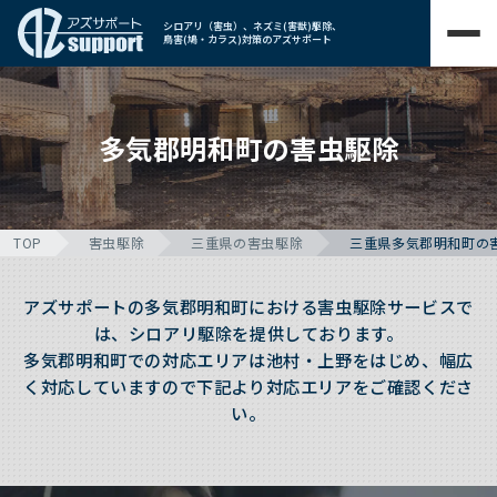
シロアリ（害虫）、ネズミ(害獣)駆除、
鳥害(鳩・カラス)対策のアズサポート
多気郡明和町の害虫駆除
TOP
害虫駆除
三重県の害虫駆除
三重県多気郡明和町の
アズサポートの多気郡明和町における害虫駆除サービスで
は、シロアリ駆除を提供しております。
多気郡明和町での対応エリアは池村・上野をはじめ、幅広
く対応していますので下記より対応エリアをご確認くださ
い。