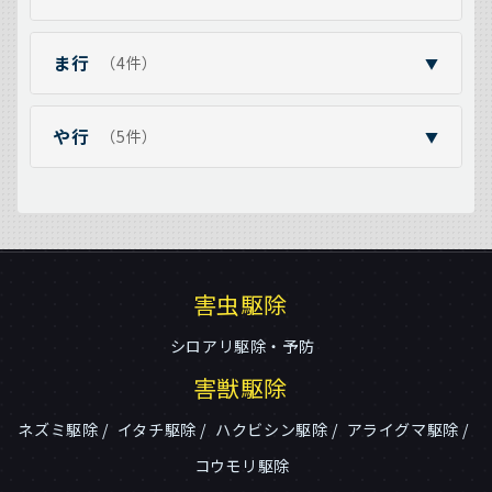
ま行
（4件）
▼
や行
（5件）
▼
害虫駆除
シロアリ駆除・予防
害獣駆除
ネズミ駆除
イタチ駆除
ハクビシン駆除
アライグマ駆除
コウモリ駆除