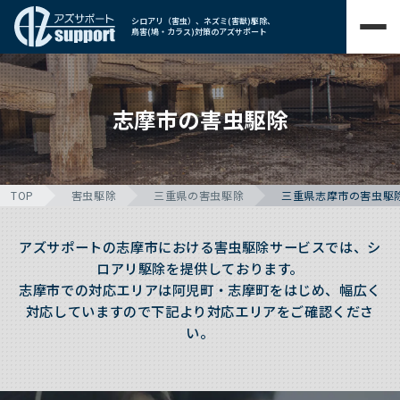
シロアリ（害虫）、ネズミ(害獣)駆除、
鳥害(鳩・カラス)対策のアズサポート
志摩市の害虫駆除
TOP
害虫駆除
三重県の害虫駆除
三重県志摩市の害虫駆
アズサポートの志摩市における害虫駆除サービスでは、シ
ロアリ駆除を提供しております。
志摩市での対応エリアは阿児町・志摩町をはじめ、幅広く
対応していますので下記より対応エリアをご確認くださ
い。