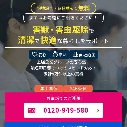
無料
現地調査・お見積もり
まずはお気軽にご相談ください！
害獣
・
害虫駆除
で
清潔
快適
で
な暮らしをサポート
heart_check
timer
leaderboard
安心
早い
自社施工
上場企業グループの安心感・
最短即日駆けつけのスピード対応・
累計5万件以上の実績
年中無休
24H受付
お電話でのご連絡
0120-949-580