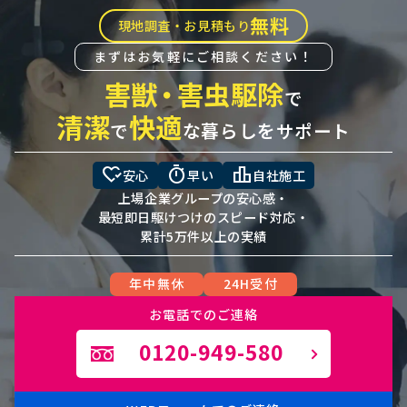
無料
現地調査・お見積もり
まずはお気軽にご相談ください！
害獣
・
害虫駆除
で
清潔
快適
で
な暮らしをサポート
heart_check
timer
leaderboard
安心
早い
自社施工
上場企業グループの安心感・
最短即日駆けつけのスピード対応・
累計5万件以上の実績
年中無休
24H受付
お電話でのご連絡
0120-949-580