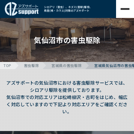
シロアリ（害虫）、ネズミ(害獣)駆除、
鳥害(鳩・カラス)対策のアズサポート
気仙沼市の害虫駆除
TOP
害虫駆除
宮城県の害虫駆除
宮城県気仙沼市の害虫
アズサポートの気仙沼市における害虫駆除サービスでは、
シロアリ駆除を提供しております。
気仙沼市での対応エリアは松崎柳沢・古町をはじめ、幅広
く対応していますので下記より対応エリアをご確認くださ
い。