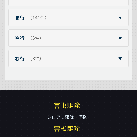
ま行
（141件）
▼
や行
（5件）
▼
わ行
（3件）
▼
害虫駆除
シロアリ駆除・予防
害獣駆除