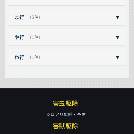
ま行
（5件）
▼
や行
（1件）
▼
わ行
（1件）
▼
害虫駆除
シロアリ駆除・予防
害獣駆除