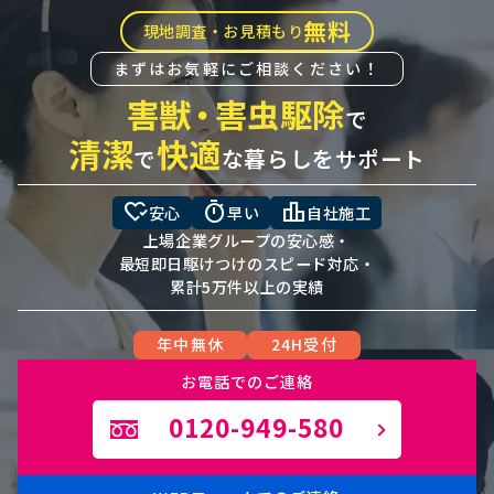
無料
現地調査・お見積もり
まずはお気軽にご相談ください！
害獣
・
害虫駆除
で
清潔
快適
で
な暮らしをサポート
heart_check
timer
leaderboard
安心
早い
自社施工
上場企業グループの安心感・
最短即日駆けつけのスピード対応・
累計5万件以上の実績
年中無休
24H受付
お電話でのご連絡
0120-949-580