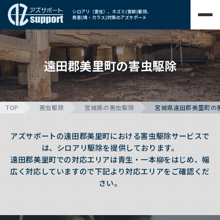
シロアリ（害虫）、ネズミ(害獣)駆除、
鳥害(鳩・カラス)対策のアズサポート
遠田郡美里町の害虫駆除
TOP
害虫駆除
宮城県の害虫駆除
宮城県遠田郡美里町の
アズサポートの遠田郡美里町における害虫駆除サービスで
は、シロアリ駆除を提供しております。
遠田郡美里町での対応エリアは青生・一本柳をはじめ、幅
広く対応していますので下記より対応エリアをご確認くだ
さい。