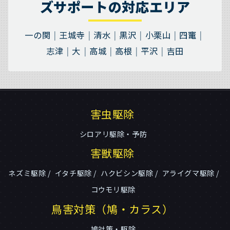
ズサポートの対応エリア
一の関
王城寺
清水
黒沢
小栗山
四竃
志津
大
高城
高根
平沢
吉田
害虫駆除
シロアリ駆除・予防
害獣駆除
ネズミ駆除
イタチ駆除
ハクビシン駆除
アライグマ駆除
コウモリ駆除
鳥害対策（鳩・カラス）
鳩対策・駆除