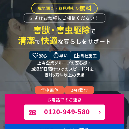
無料
現地調査・お見積もり
まずはお気軽にご相談ください！
害獣
・
害虫駆除
で
清潔
快適
で
な暮らしをサポート
heart_check
timer
leaderboard
安心
早い
自社施工
上場企業グループの安心感・
最短即日駆けつけのスピード対応・
累計5万件以上の実績
年中無休
24H受付
お電話でのご連絡
0120-949-580