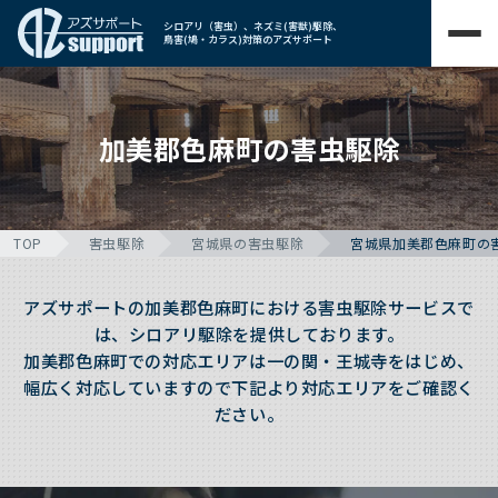
シロアリ（害虫）、ネズミ(害獣)駆除、
鳥害(鳩・カラス)対策のアズサポート
加美郡色麻町の害虫駆除
TOP
害虫駆除
宮城県の害虫駆除
宮城県加美郡色麻町の
アズサポートの加美郡色麻町における害虫駆除サービスで
は、シロアリ駆除を提供しております。
加美郡色麻町での対応エリアは一の関・王城寺をはじめ、
幅広く対応していますので下記より対応エリアをご確認く
ださい。