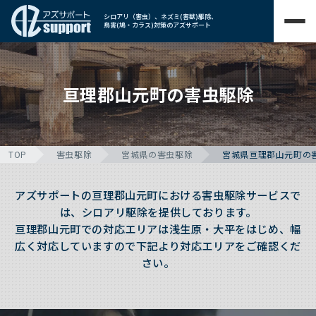
シロアリ（害虫）、ネズミ(害獣)駆除、
鳥害(鳩・カラス)対策のアズサポート
亘理郡山元町の害虫駆除
TOP
害虫駆除
宮城県の害虫駆除
宮城県亘理郡山元町の
アズサポートの亘理郡山元町における害虫駆除サービスで
は、シロアリ駆除を提供しております。
亘理郡山元町での対応エリアは浅生原・大平をはじめ、幅
広く対応していますので下記より対応エリアをご確認くだ
さい。