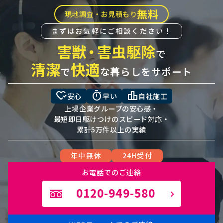
無料
現地調査・お見積もり
まずはお気軽にご相談ください！
害獣
・
害虫駆除
で
清潔
快適
で
な暮らしをサポート
heart_check
timer
leaderboard
安心
早い
自社施工
上場企業グループの安心感・
最短即日駆けつけのスピード対応・
累計5万件以上の実績
年中無休
24H受付
お電話でのご連絡
0120-949-580