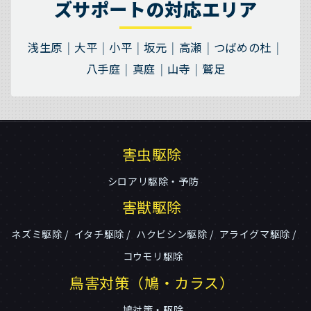
ズサポートの対応エリア
浅生原
大平
小平
坂元
高瀬
つばめの杜
八手庭
真庭
山寺
鷲足
害虫駆除
シロアリ駆除・予防
害獣駆除
ネズミ駆除
イタチ駆除
ハクビシン駆除
アライグマ駆除
コウモリ駆除
鳥害対策（鳩・カラス）
鳩対策・駆除