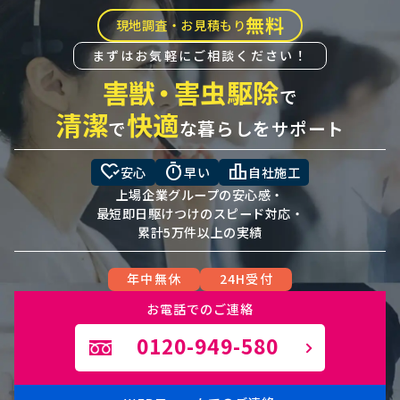
無料
現地調査・お見積もり
まずはお気軽にご相談ください！
害獣
・
害虫駆除
で
清潔
快適
で
な暮らしをサポート
heart_check
timer
leaderboard
安心
早い
自社施工
上場企業グループの安心感・
最短即日駆けつけのスピード対応・
累計5万件以上の実績
年中無休
24H受付
お電話でのご連絡
0120-949-580