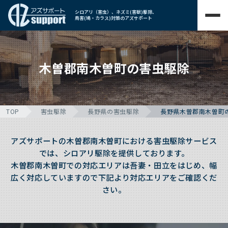
シロアリ（害虫）、ネズミ(害獣)駆除、
鳥害(鳩・カラス)対策のアズサポート
木曽郡南木曽町の害虫駆除
TOP
害虫駆除
長野県の害虫駆除
長野県木曽郡南木曽町
アズサポートの木曽郡南木曽町における害虫駆除サービス
では、シロアリ駆除を提供しております。
木曽郡南木曽町での対応エリアは吾妻・田立をはじめ、幅
広く対応していますので下記より対応エリアをご確認くだ
さい。