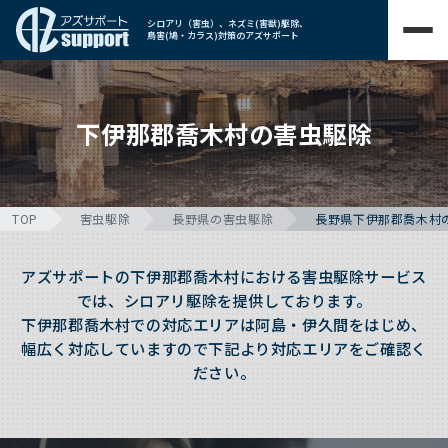
シロアリ（害虫）、ネズミ(害獣)駆除、
鳥害(鳩・カラス)対策のアズサポート
下伊那郡喬木村の害虫駆除
TOP
害虫駆除
長野県の害虫駆除
長野県下伊那郡喬木村
アズサポートの下伊那郡喬木村における害虫駆除サービス
では、シロアリ駆除を提供しております。
下伊那郡喬木村での対応エリアは阿島・伊久間をはじめ、
幅広く対応していますので下記より対応エリアをご確認く
ださい。