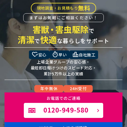
無料
現地調査・お見積もり
まずはお気軽にご相談ください！
害獣
・
害虫駆除
で
清潔
快適
で
な暮らしをサポート
heart_check
timer
leaderboard
安心
早い
自社施工
上場企業グループの安心感・
最短即日駆けつけのスピード対応・
累計5万件以上の実績
年中無休
24H受付
お電話でのご連絡
0120-949-580