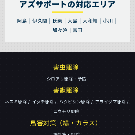
アズサポートの対応エリア
阿島
伊久間
氏乗
大島
大和知
小川
加々須
富田
害虫駆除
シロアリ駆除・予防
害獣駆除
ネズミ駆除
イタチ駆除
ハクビシン駆除
アライグマ駆除
コウモリ駆除
鳥害対策（鳩・カラス）
鳩対策・駆除