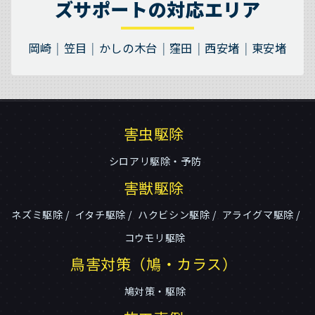
ズサポートの対応エリア
岡崎
笠目
かしの木台
窪田
西安堵
東安堵
害虫駆除
シロアリ駆除・予防
害獣駆除
ネズミ駆除
イタチ駆除
ハクビシン駆除
アライグマ駆除
コウモリ駆除
鳥害対策（鳩・カラス）
鳩対策・駆除