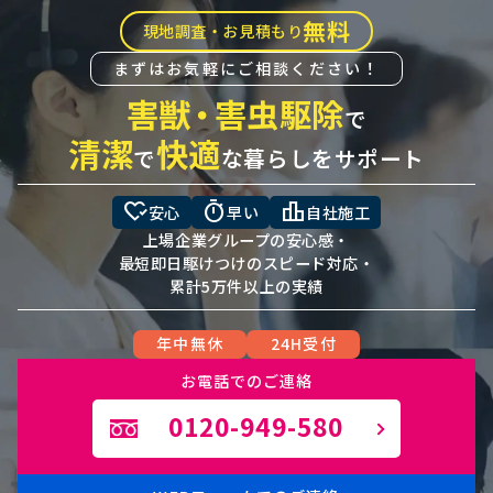
無料
現地調査・お見積もり
まずはお気軽にご相談ください！
害獣
・
害虫駆除
で
清潔
快適
で
な暮らしをサポート
heart_check
timer
leaderboard
安心
早い
自社施工
上場企業グループの安心感・
最短即日駆けつけのスピード対応・
累計5万件以上の実績
年中無休
24H受付
お電話でのご連絡
0120-949-580