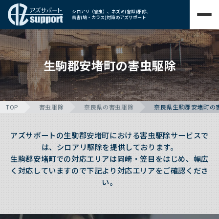
シロアリ（害虫）、ネズミ(害獣)駆除、
鳥害(鳩・カラス)対策のアズサポート
生駒郡安堵町の害虫駆除
TOP
害虫駆除
奈良県の害虫駆除
奈良県生駒郡安堵町の
アズサポートの生駒郡安堵町における害虫駆除サービスで
は、シロアリ駆除を提供しております。
生駒郡安堵町での対応エリアは岡崎・笠目をはじめ、幅広
く対応していますので下記より対応エリアをご確認くださ
い。