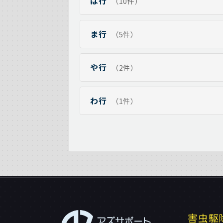
は行
（10件）
ま行
（5件）
や行
（2件）
わ行
（1件）
害虫駆