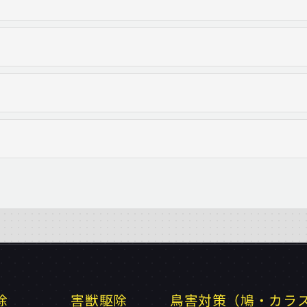
除
害獣駆除
鳥害対策（鳩・カラ