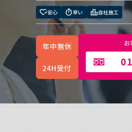
heart_check
timer
leaderboard
安心
早い
自社施工
お
年中無休
01
24H受付