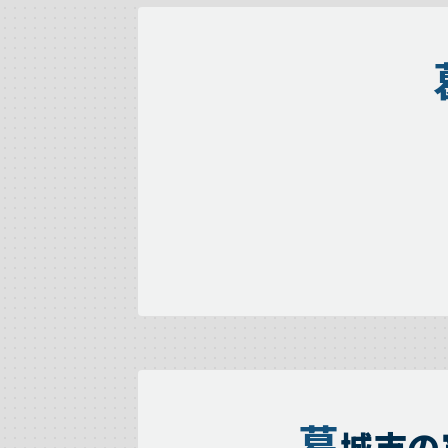
葛
城市の