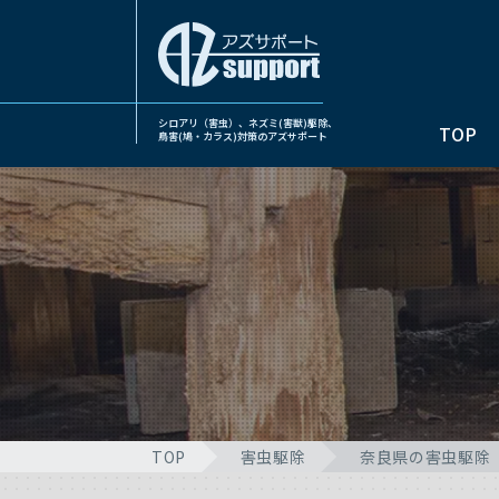
シロアリ（害虫）、ネズミ(害獣)駆除、
TOP
鳥害(鳩・カラス)対策のアズサポート
TOP
害虫駆除
奈良県の害虫駆除