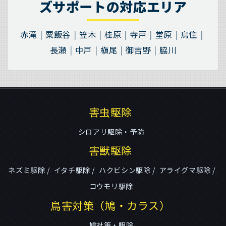
ズサポートの対応エリア
赤滝
粟飯谷
笠木
桂原
寺戸
堂原
鳥住
長瀬
中戸
槇尾
御吉野
脇川
害虫駆除
シロアリ駆除・予防
害獣駆除
ネズミ駆除
イタチ駆除
ハクビシン駆除
アライグマ駆除
コウモリ駆除
鳥害対策（鳩・カラス）
鳩対策・駆除