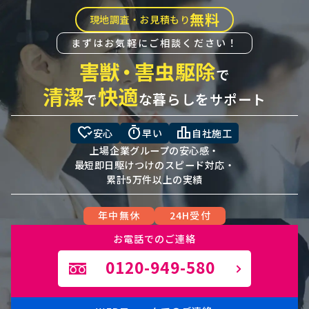
無料
現地調査・お見積もり
まずはお気軽にご相談ください！
害獣
・
害虫駆除
で
清潔
快適
で
な暮らしをサポート
heart_check
timer
leaderboard
安心
早い
自社施工
上場企業グループの安心感・
最短即日駆けつけのスピード対応・
累計5万件以上の実績
年中無休
24H受付
お電話でのご連絡
0120-949-580