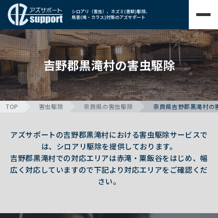
シロアリ（害虫）、ネズミ(害獣)駆除、
鳥害(鳩・カラス)対策のアズサポート
吉野郡黒滝村の害虫駆除
TOP
害虫駆除
奈良県の害虫駆除
奈良県吉野郡黒滝村の
アズサポートの吉野郡黒滝村における害虫駆除サービスで
は、シロアリ駆除を提供しております。
吉野郡黒滝村での対応エリアは赤滝・粟飯谷をはじめ、幅
広く対応していますので下記より対応エリアをご確認くだ
さい。