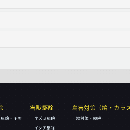
除
害獣駆除
鳥害対策（鳩・カラ
リ駆除・予防
ネズミ駆除
鳩対策・駆除
イタチ駆除