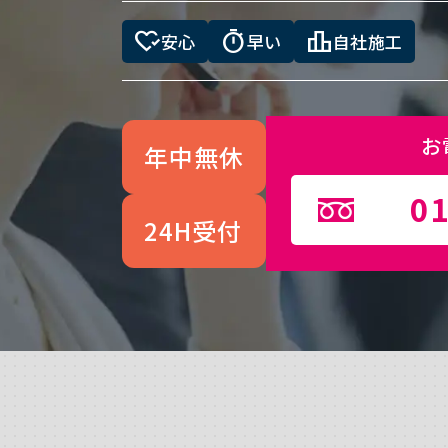
heart_check
timer
leaderboard
安心
早い
自社施工
お
年中無休
01
24H受付