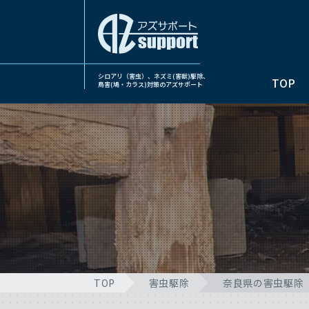
シロアリ（害虫）、ネズミ(害獣)駆除、
TOP
鳥害(鳩・カラス)対策のアズサポート
TOP
害虫駆除
奈良県の害虫駆除