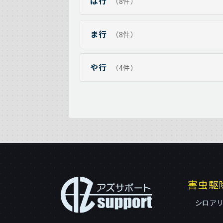
は行
（8件）
ま行
（8件）
や行
（4件）
害虫駆
シロア