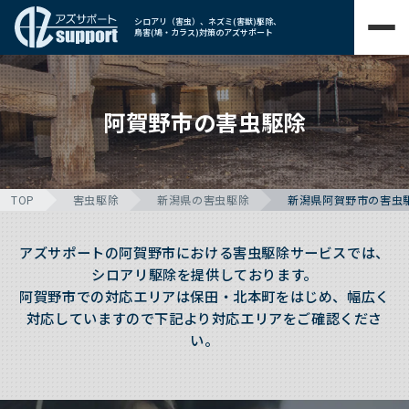
シロアリ（害虫）、ネズミ(害獣)駆除、
鳥害(鳩・カラス)対策のアズサポート
阿賀野市の害虫駆除
TOP
害虫駆除
新潟県の害虫駆除
新潟県阿賀野市の害虫
アズサポートの阿賀野市における害虫駆除サービスでは、
シロアリ駆除を提供しております。
阿賀野市での対応エリアは保田・北本町をはじめ、幅広く
対応していますので下記より対応エリアをご確認くださ
い。