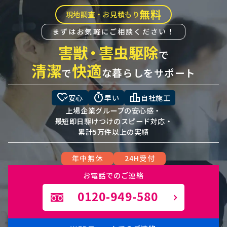
無料
現地調査・お見積もり
まずはお気軽にご相談ください！
害獣
・
害虫駆除
で
清潔
快適
で
な暮らしをサポート
heart_check
timer
leaderboard
安心
早い
自社施工
上場企業グループの安心感・
最短即日駆けつけのスピード対応・
累計5万件以上の実績
年中無休
24H受付
お電話でのご連絡
0120-949-580