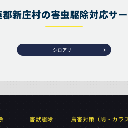
庭郡新庄村の害虫駆除対応サー
シロアリ
除
害獣駆除
鳥害対策（鳩・カラ