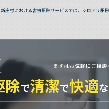
郡新庄村における害虫駆除サービスでは、シロアリ駆除
まずはお気軽にご相談
駆除
清潔
快適
で
で
な