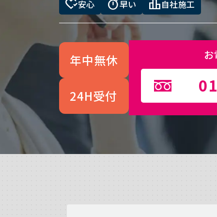
heart_check
timer
leaderboard
安心
早い
自社施工
お
年中無休
01
24H受付