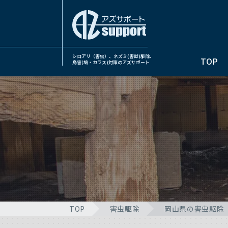
シロアリ（害虫）、ネズミ(害獣)駆除、
TOP
鳥害(鳩・カラス)対策のアズサポート
TOP
害虫駆除
岡山県の害虫駆除