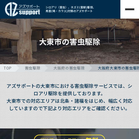
シロアリ（害虫）、ネズミ(害獣)駆除、
鳥害(鳩・カラス)対策のアズサポート
大東市の害虫駆除
TOP
害虫駆除
大阪府の害虫駆除
大阪府大東市の害虫駆
アズサポートの大東市における害虫駆除サービスでは、シ
ロアリ駆除を提供しております。
大東市での対応エリアは北条・諸福をはじめ、幅広く対応
していますので下記より対応エリアをご確認ください。