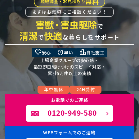
無料
現地調査・お見積もり
まずはお気軽にご相談ください！
害獣
・
害虫駆除
で
清潔
快適
で
な暮らしをサポート
heart_check
timer
leaderboard
安心
早い
自社施工
上場企業グループの安心感・
最短即日駆けつけのスピード対応・
累計5万件以上の実績
年中無休
24H受付
お電話でのご連絡
0120-949-580
WEBフォームでのご連絡