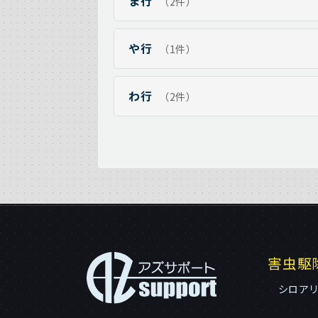
ま行
（2件）
や行
（1件）
わ行
（2件）
害虫駆
シロア