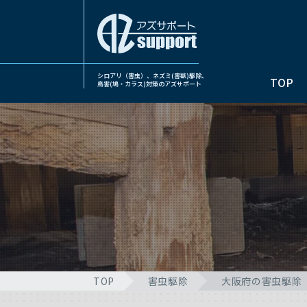
シロアリ（害虫）、ネズミ(害獣)駆除、
TOP
鳥害(鳩・カラス)対策のアズサポート
TOP
害虫駆除
大阪府の害虫駆除