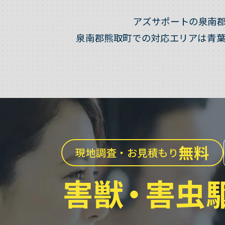
アズサポートの泉南
泉南郡熊取町での対応エリアは青
無料
現地調査・お見積もり
害獣
・
害虫