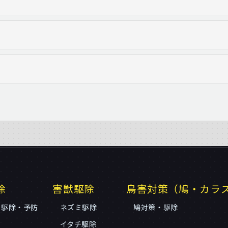
除
害獣駆除
鳥害対策（鳩・カラ
リ駆除・予防
ネズミ駆除
鳩対策・駆除
イタチ駆除