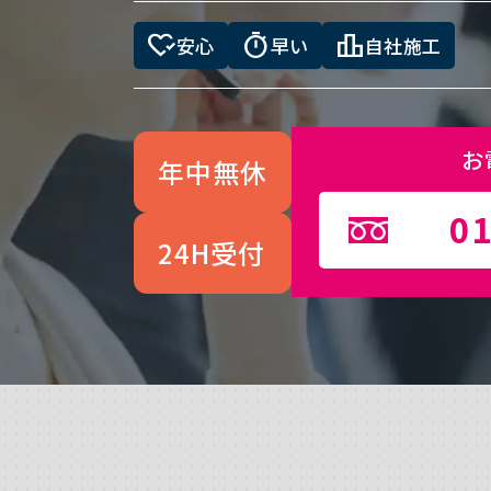
heart_check
timer
leaderboard
安心
早い
自社施工
お
年中無休
01
24H受付