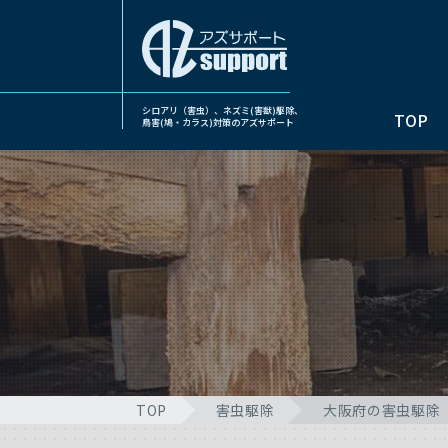
シロアリ（害虫）、ネズミ(害獣)駆除、
TOP
鳥害(鳩・カラス)対策のアズサポート
TOP
害虫駆除
大阪府の害虫駆除