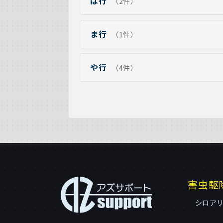
は行
（2件）
ま行
（1件）
や行
（4件）
害虫駆
シロア