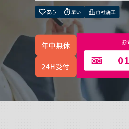
heart_check
timer
leaderboard
安心
早い
自社施工
お
年中無休
01
24H受付