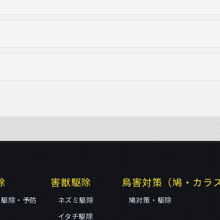
除
害獣駆除
鳥害対策（鳩・カラ
リ駆除・予防
ネズミ駆除
鳩対策・駆除
イタチ駆除