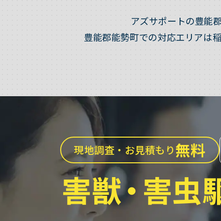
アズサポートの豊能
豊能郡能勢町での対応エリアは
無料
現地調査・お見積もり
害獣
・
害虫