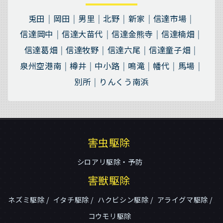
兎田
岡田
男里
北野
新家
信達市場
信達岡中
信達大苗代
信達金熊寺
信達楠畑
信達葛畑
信達牧野
信達六尾
信達童子畑
泉州空港南
樽井
中小路
鳴滝
幡代
馬場
別所
りんくう南浜
害虫駆除
シロアリ駆除・予防
害獣駆除
ネズミ駆除
イタチ駆除
ハクビシン駆除
アライグマ駆除
コウモリ駆除