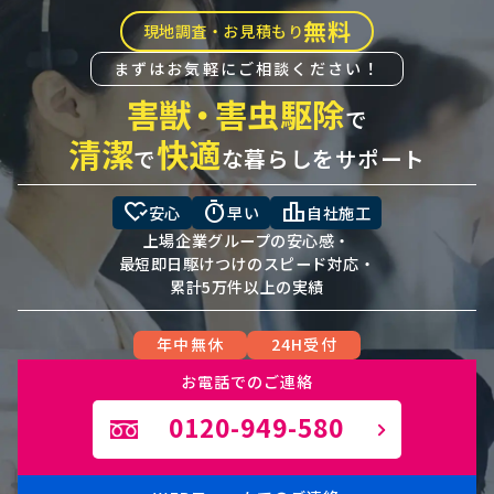
無料
現地調査・お見積もり
まずはお気軽にご相談ください！
害獣
・
害虫駆除
で
清潔
快適
で
な暮らしをサポート
heart_check
timer
leaderboard
安心
早い
自社施工
上場企業グループの安心感・
最短即日駆けつけのスピード対応・
累計5万件以上の実績
年中無休
24H受付
お電話でのご連絡
0120-949-580