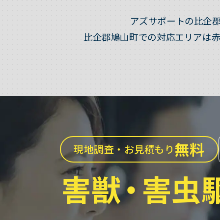
アズサポートの比企
比企郡鳩山町での対応エリアは
無料
現地調査・お見積もり
害獣
・
害虫