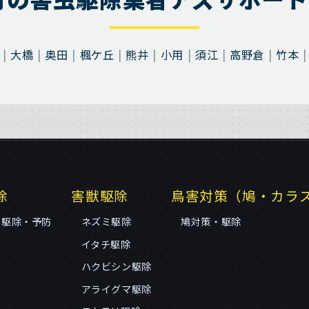
大橋
奥田
楓ケ丘
熊井
小用
須江
高野倉
竹本
除
害獣駆除
鳥害対策（鳩・カラ
リ駆除・予防
ネズミ駆除
鳩対策・駆除
イタチ駆除
ハクビシン駆除
アライグマ駆除