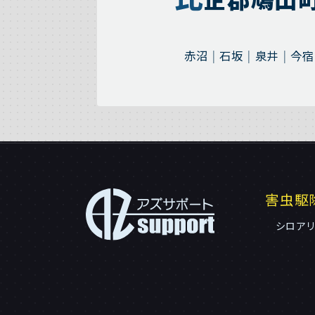
赤沼
石坂
泉井
今宿
害虫駆
シロア