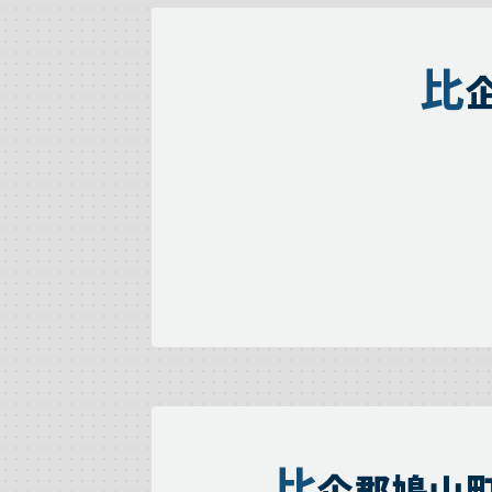
比
比
企郡鳩山