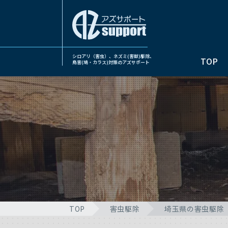
シロアリ（害虫）、ネズミ(害獣)駆除、
TOP
鳥害(鳩・カラス)対策のアズサポート
TOP
害虫駆除
埼玉県の害虫駆除