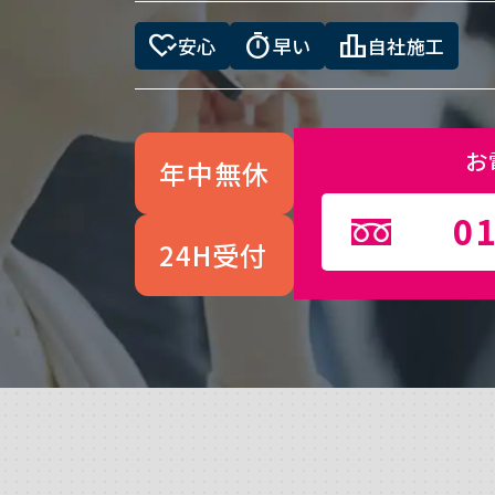
heart_check
timer
leaderboard
安心
早い
自社施工
お
年中無休
01
24H受付